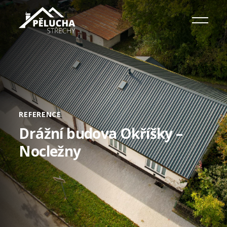
REFERENCE
Drážní budova Okříšky –
Nocležny